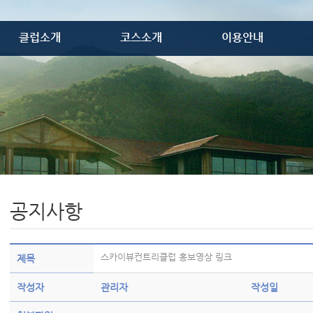
클럽소개
코스소개
이용안내
골프장소개
코스개요
이용안내
레스토랑
코스공략도
이용요금
프로샵
위약안내
골프텔
VIP룸
편의시설
오시는 길
공지사항
스카이뷰컨트리클럽 홍보영상 링크
제목
작성자
관리자
작성일