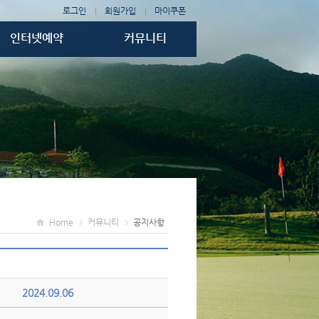
로그인
회원가입
마이쿠폰
|
|
인터넷예약
커뮤니티
티타임예약
공지사항
골프텔 예약
조인게시판
1박2일예약
예약조회/취소
Home
커뮤니티
공지사항
2024.09.06