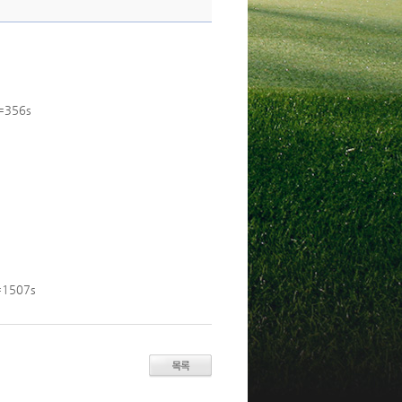
=356s
=1507s