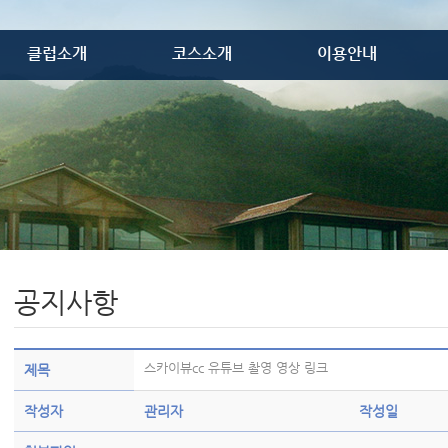
클럽소개
코스소개
이용안내
골프장소개
코스개요
이용안내
레스토랑
코스공략도
이용요금
프로샵
위약안내
골프텔
VIP룸
편의시설
오시는 길
공지사항
스카이뷰cc 유튜브 촬영 영상 링크
제목
작성자
관리자
작성일