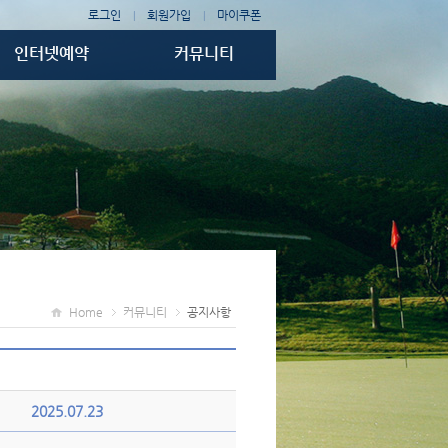
로그인
회원가입
마이쿠폰
|
|
인터넷예약
커뮤니티
티타임예약
공지사항
골프텔 예약
조인게시판
1박2일예약
예약조회/취소
Home
커뮤니티
공지사항
2025.07.23