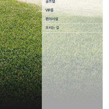
골프텔
VIP룸
편의시설
오시는 길