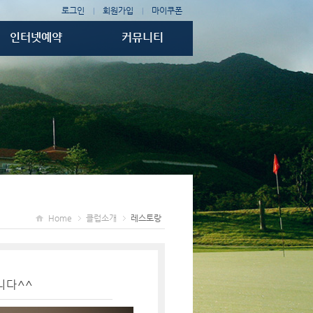
로그인
회원가입
마이쿠폰
|
|
인터넷예약
커뮤니티
티타임예약
공지사항
골프텔 예약
조인게시판
1박2일예약
예약조회/취소
Home
클럽소개
레스토랑
니다^^