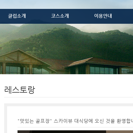
클럽소개
코스소개
이용안내
골프장소개
코스개요
이용안내
레스토랑
코스공략도
이용요금
프로샵
위약안내
골프텔
VIP룸
편의시설
오시는 길
레스토랑
"맛있는 골프장" 스카이뷰 대식당에 오신 것을 환영합