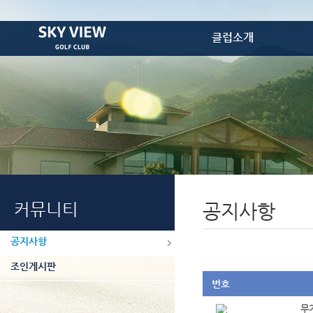
클럽소개
골프장소개
레스토랑
프로샵
골프텔
VIP룸
편의시설
오시는 길
커뮤니티
공지사항
공지사항
조인게시판
번호
무