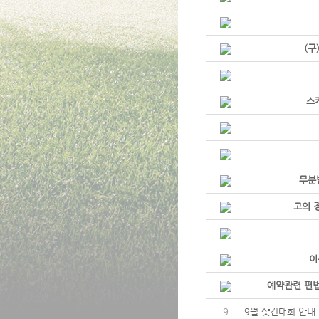
(구
스
무분
고의 
이
예약관련 편법
9
9월 샷건대회 안내