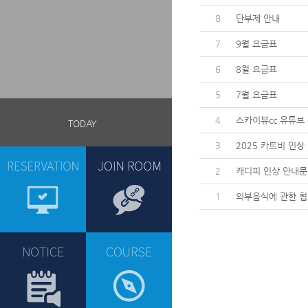
8
단부제 안내
7
9월 요금표
6
8월 요금표
5
7월 요금표
4
스카이뷰cc 유튜브
TODAY
3
2025 카트비 인상
2
캐디피 인상 안내문
1
외부음식에 관한 